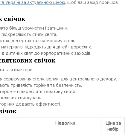
у в Україні за актуальною ціною
, щоб ваш захід пройшов
 свічок
вято більш урочистим і затишним.
и підкреслюють стиль свята.
тах, десертах та святковому столі.
 матеріалів, підходять для дітей і дорослих.
ід дитячих свят до корпоративних заходів.
святкових свічок
ти такі фактори:
я сервірування столу, великі для центрального декору.
ають тривалість горіння та безпечність.
ітером – підкреслять тематику свята.
 великих святкувань.
горіння додають ефектності.
вічок
Недоліки
Ціна за
набір