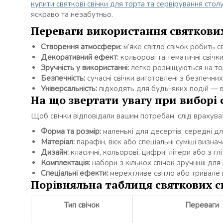
купити святкові свічки для торта та сервірування стол
яскраво та незабутньо.
Переваги використання святкових
Створення атмосфери:
м’яке світло свічок робить с
Декоративний ефект:
кольорові та тематичні свічк
Зручність у використанні:
легко розміщуються на тор
Безпечність:
сучасні свічки виготовлені з безпечних
Універсальність:
підходять для будь-яких подій — в
На що звертати увагу при виборі 
Щоб свічки відповідали вашим потребам, слід врахува
Форма та розмір:
маленькі для десертів, середні дл
Матеріал:
парафін, віск або спеціальні суміші визнач
Дизайн:
класичні, кольорові, цифри, літери або з гл
Комплектація:
набори з кількох свічок зручніші для
Спеціальні ефекти:
мерехтливе світло або тривале 
Порівняльна таблиця святкових с
Тип свічок
Переваги