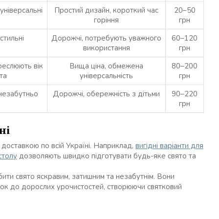
 універсальні
Простий дизайн, короткий час
20–50
горіння
грн
 стильні
Дорожчі, потребують уважного
60–120
використання
грн
креслюють вік
Вища ціна, обмежена
80–200
та
універсальність
грн
 незабутньо
Дорожчі, обережність з дітьми
90–220
грн
ні
 доставкою по всій Україні. Наприклад,
вигідні варіанти для
столу
дозволяють швидко підготувати будь-яке свято та
.
ити свято яскравим, затишним та незабутнім. Вони
рок до дорослих урочистостей, створюючи святковий