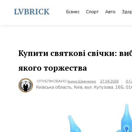
Skip
to
LVBRICK
Бізнес
Спорт
Авто
Здор
content
Купити святкові свічки: ви
якого торжества
ОПУБЛІКОВАНО
Ірина Шевченко
27.04.2026
0 
Київська область, Київ, вул. Кутузова, 16Б, 0