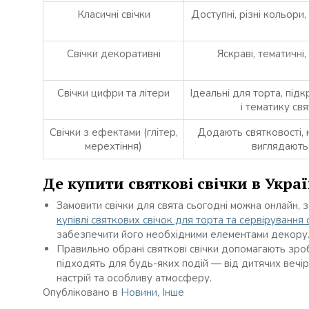
Класичні свічки
Доступні, різні кольори,
Свічки декоративні
Яскраві, тематичні,
Свічки цифри та літери
Ідеальні для торта, під
і тематику свя
Свічки з ефектами (глітер,
Додають святковості,
мерехтіння)
виглядають
Де купити святкові свічки в Украї
Замовити свічки для свята сьогодні можна онлайн, з
купівлі святкових свічок для торта та сервірування 
забезпечити його необхідними елементами декору
Правильно обрані святкові свічки допомагають зроб
підходять для будь-яких подій — від дитячих вечі
настрій та особливу атмосферу.
Опубліковано в
Новини
,
Інше