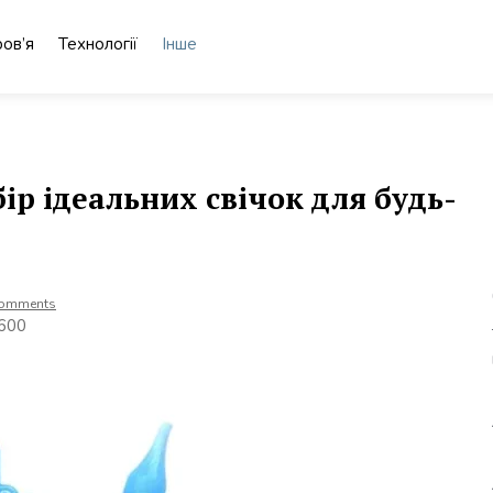
ов’я
Технології
Інше
бір ідеальних свічок для будь-
Comments
1600