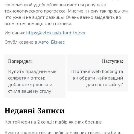
современной удобной жизни имеется результат
технологического прогресса. Многие к нему так привыкли,
что уже и не видят разницы. Очень важно выделить во
всем этом помощь спецтехники.
Источник:
https://avtek.ua/b-ford-trucks
Опубліковано в
Авто
,
Бізнес
Навігація
Попередня:
Наступна:
записів
Купить праздничные
Що таке web hosting та
салфетки оптом:
як обрати найкращий
добавьте яркости и
для свого сайту?
стиля вашему столу
Недавні Записи
Контейнери на 2 секції: підбір якісних брендів
Купити святкові свічки: вибір ідеальних свічок для будь-