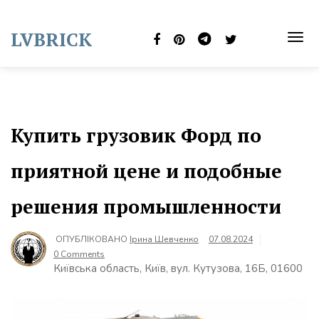
Skip
to
LVBRICK
content
TOG
NAVI
Купить грузовик Форд по
приятной цене и подобные
решения промышленности
ОПУБЛІКОВАНО
Ірина Шевченко
07.08.2024
0 Comments
Київська область, Київ, вул. Кутузова, 16Б, 01600